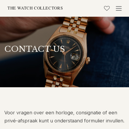
Overslaan naar inhoud
CONTACT US
Voor vragen over een horloge, consignatie of een
privé-afspraak kunt u onderstaand formulier invullen.