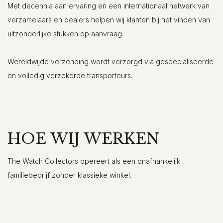
Met decennia aan ervaring en een internationaal netwerk van
verzamelaars en dealers helpen wij klanten bij het vinden van
uitzonderlijke stukken op aanvraag.
Wereldwijde verzending wordt verzorgd via gespecialiseerde
en volledig verzekerde transporteurs.
HOE WIJ WERKEN
The Watch Collectors opereert als een onafhankelijk
familiebedrijf zonder klassieke winkel.
Wij ontvangen klanten op afspraak in Knokke en Brussel en
reizen regelmatig naar Parijs en Monaco om klanten te